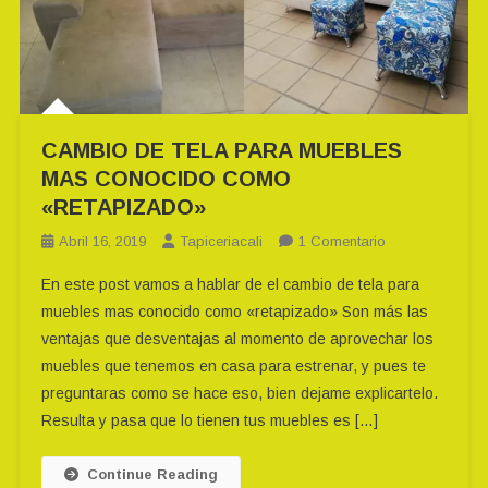
CAMBIO DE TELA PARA MUEBLES
MAS CONOCIDO COMO
«RETAPIZADO»
En
Abril 16, 2019
Tapiceriacali
1 Comentario
CAMBIO
En este post vamos a hablar de el cambio de tela para
DE
muebles mas conocido como «retapizado» Son más las
TELA
ventajas que desventajas al momento de aprovechar los
PARA
muebles que tenemos en casa para estrenar, y pues te
MUEBLES
MAS
preguntaras como se hace eso, bien dejame explicartelo.
CONOCIDO
Resulta y pasa que lo tienen tus muebles es […]
COMO
«RETAPIZADO
Continue Reading