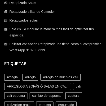
Retapizado Salas
Retapizado sillas de Comedor
Retapizados sofás
Sala en L o modular la manera más fácil de optimizar tus
espacios.
Solicitar cotización Retapizado, no tiene costo ni compromiso
WhatsApp 3137382339
ETIQUETAS
#magia
arreglo
arreglo de muebles cali
ARREGLOS A SOFÁS Ó SALAS EN CALI.
cali
cali espuma
cambio de espuma
costura
cotizacion gratis
espuma
espumado