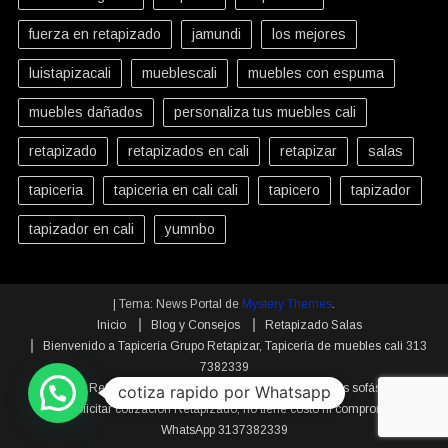
fuerza en retapizado
jamundi
los mejores
luistapizacali
mueblescali
muebles con espuma
muebles dañados
personaliza tus muebles cali
retapizado
retapizados en cali
retapizar
salas
tapiceria
tapiceria en cali cali
tapicero
tapizador
tapizador en cali
yumnbo
|
Tema: News Portal de
Mystery Themes
.
Inicio
Blog y Consejos
Retapizado Salas
Bienvenido a Tapicería Grupo Retapizar, Tapicería de muebles cali 313
7382339
Retapizado sillas de Comedor
Retapizados sofás
cotiza rapido por Whatsapp
Solicitar cotización Retapizado, no tiene costo ni compromiso
WhatsApp 3137382339