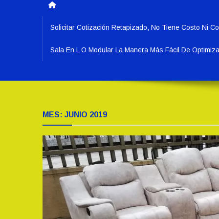
Solicitar Cotización Retapizado, No Tiene Costo N
Sala En L O Modular La Manera Más Fácil De Optimiz
MES:
JUNIO 2019