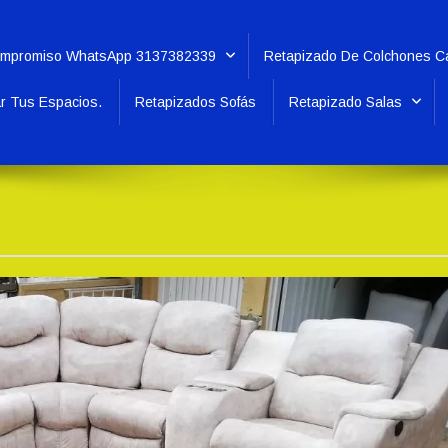
i Compromiso WhatsApp 3137382339
Retapizado De Colchones Ca
ar Tus Espacios.
Retapizados Sofás
Retapizado Salas