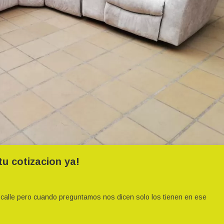
tu cotizacion ya!
n
rsonaliza
alle pero cuando preguntamos nos dicen solo los tienen en ese
us
uebles
li,