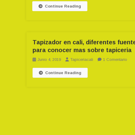
Continue Reading
Pi
T
Co
Ya
Tapizador en cali, diferentes fuent
para conocer mas sobre tapiceria
En
Junio 4, 2019
Tapiceriacali
1 Comentario
Tapi
Continue Reading
En
Cali,
Dife
Fuen
Par
Con
Mas
Sob
Tapi