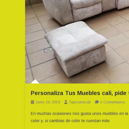
Personaliza Tus Muebles cali, pide 
E
Junio 26, 2019
Tapiceriacali
2 Comentarios
Pe
En muchas ocasiones nos gusta unos muebles en la c
T
color y, si cambias de color te cuestan más
M
Ca