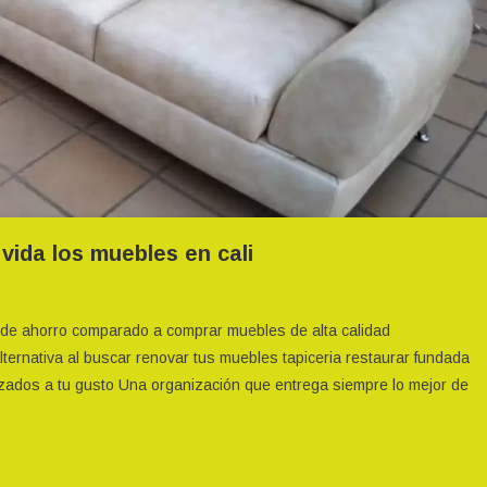
 vida los muebles en cali
En
Tapiceria
 de ahorro comparado a comprar muebles de alta calidad
La
 alternativa al buscar renovar tus muebles tapiceria restaurar fundada
Magia
ados a tu gusto Una organización que entrega siempre lo mejor de
De
Regresar
A
La
Vida